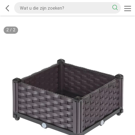
2
/
2