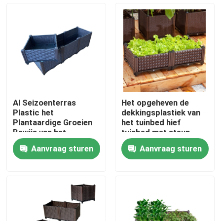
Fabrieksreis
Kwaliteitscontrole
Contacteer ons
Al Seizoenterras
Het opgeheven de
Plastic het
dekkingsplastiek van
nieuws
Plantaardige Groeien
het tuinbed hief
Bewijs van het
tuinbed met steun
Dozenweer
voor openlucht en
Aanvraag sturen
Aanvraag sturen
binnenbloem op
Alle Gevallen
plantend doos
Plastiek Opgeheven Plantersdozen
De plastic Doos van de Tuinplanter