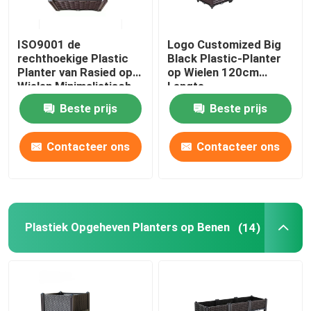
ISO9001 de
Logo Customized Big
rechthoekige Plastic
Black Plastic-Planter
Planter van Rasied op
op Wielen 120cm
Wielen Minimalistisch
Lengte
Ontwerp
Beste prijs
Beste prijs
Contacteer ons
Contacteer ons
Plastiek Opgeheven Planters op Benen
(14)