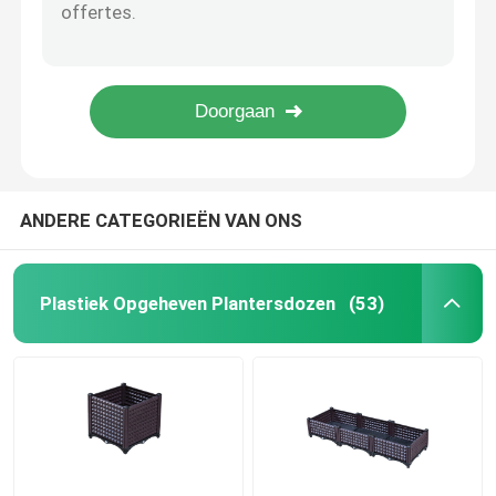
37cm Hoog Plastic Herb Planter Box Antioxidant Doos van de 24 Duim de Plastic Planter
Vorstweerstand Draineerbare Plastic het Plantaardige Groeien de Plantersdoos van de Dozen Plastic Rechthoek
Plastic Planter op Wielen
Decoratieve Moderne Grote Vierkante Plastic de Plantersdozen van pp voor Balkon
Van de Plantersdozen van Pvc van de corrosieweerstand Grote Minimalistische Binnen Plastic de Plantersbakken
Plastiek Opgeheven Planters op Benen
Logo Customized Plastic Garden Planter-Milieuvriendelijke Doos
Opgeheven Plastic Plantersdoos
ANDERE CATEGORIEËN VAN ONS
De Toebehoren van de plantersdoos
Plastiek Opgeheven Plantersdozen
(53)
Van de de Raad Vloerverwarmingsisolatie
Het Dienblad van de zaadspruit
Zaailing Tray Stand