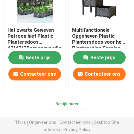
Het zwarte Geweven
Multifunctionele
Patroon hief Plastic
Opgeheven Plastic
Plantersdoos
Plantersdoos voor het
42*42*20cm eenvoudig
Plantaardige Groeien
op installeert
Weerbestendigheid
Beste prijs
Beste prijs
Contacteer ons
Contacteer ons
Bekijk meer
Thuis
Ongeveer ons
Contacteer ons
Desktop Site
Sitemap
Privacy Policy