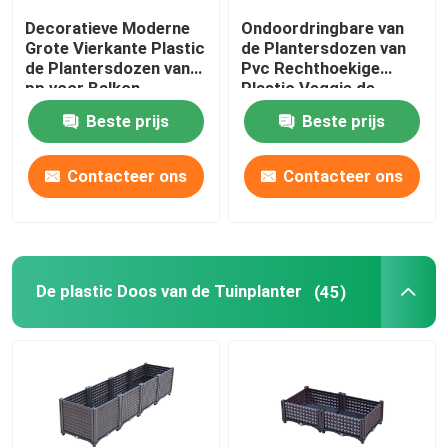
Decoratieve Moderne
Ondoordringbare van
Plastic Opslagkarretje
Grote Vierkante Plastic
de Plantersdozen van
de Plantersdozen van
Pvc Rechthoekige
pp voor Balkon
Plastic Veggie de
Plantersdozen 120cm
Kunststof opvouwbare mand
Beste prijs
Beste prijs
Lengte
Ronde Plastic Bloempotten
Contacteer ons
Contacteer ons
Het verbinden van Vloermat
De plastic Doos van de Tuinplanter
(45)