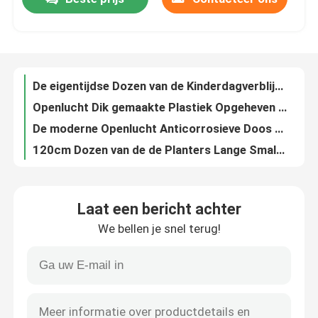
ISO9001 de rechthoekige Plastic Planter van Rasied op Wielen Minimalistisch Ontwerp
De eigentijdse Dozen van de Kinderdagverblijf Rechthoekige Plastic Bloem met Wielen 120cm Lengte
Fabrieksreis
Openlucht Dik gemaakte Plastiek Opgeheven Plantersdozen voor Terrasantivriesmiddel
De moderne Openlucht Anticorrosieve Doos van de de Tuinplanter van het Zonbewijs Plastic
120cm Dozen van de de Planters Lange Smalle Plastic Planter van de Lengte de Plastiek Opgeheven Tuin
Kwaliteitscontrole
Oem de Europese van het de Dozeninsect van de Familie Lange Plastic Bloem Planter van de het Bewijs Plastic Bak
De reeks van Beweegbare Plantaardige de Groene installatiedoos van de 2 Huistuin hief hoog het Planten van Doos op
Contacteer ons
Storable Zelf het Water geven Plastic de Troggen UV Bestand van Veg van de Plantersdoos Plastic
Anti-oxyderend van de de Tuinplanter van pp Plastic van de de Dooszon de Beschermingsdiy Rieten Ontwerp
nieuws
De in te ademen Rechthoekige Plastic Doos van de Tuinplanter voor het Planten van Zaailing Geen Lekkage
Laat een bericht achter
De multifunctionele 36 Dozen van de Duimplastiek Opgeheven Planter voor het Bewijs van de Bloemenmot
Alle Gevallen
We bellen je snel terug!
De multifunctionele 26CM Bruine Plastic Plastic Containers van de Plantersdoos voor Opgeheven Tuinbedden
Commercieel Bestand de Dozen Extern Weer van de Straatpp Plastiek Opgeheven Planter
Plastiek Opgeheven Plantersdozen
Van de Plantersdozen van balkonterrassen Plastiek Opgeheven Klantgerichte Anticorrosief
Ondoordringbare van de Plantersdozen van Pvc Rechthoekige Plastic Veggie de Plantersdozen 120cm Lengte
De plastic Doos van de Tuinplanter