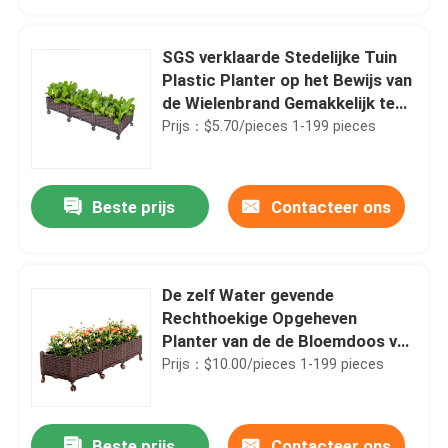
SGS verklaarde Stedelijke Tuin
Plastic Planter op het Bewijs van
de Wielenbrand Gemakkelijk te
assembleren
Prijs：$5.70/pieces 1-199 pieces
Beste prijs
Contacteer ons
De zelf Water gevende
Thuis
Rechthoekige Opgeheven
Planter van de de Bloemdoos van
de Plantersdoos Storable
Prijs：$10.00/pieces 1-199 pieces
Producten
Plastic
Over ons
Beste prijs
Contacteer ons