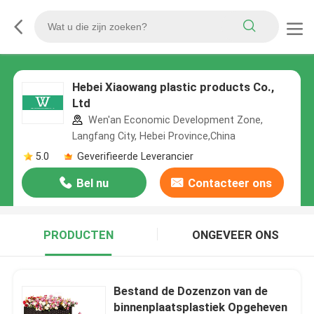
Hebei Xiaowang plastic products Co.,
Ltd
Wen'an Economic Development Zone,
Langfang City, Hebei Province,China
5.0
Geverifieerde Leverancier
Bel nu
Contacteer ons
PRODUCTEN
ONGEVEER ONS
Bestand de Dozenzon van de
binnenplaatsplastiek Opgeheven