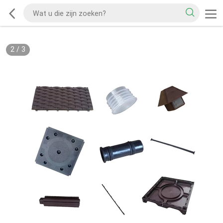
2
/
3