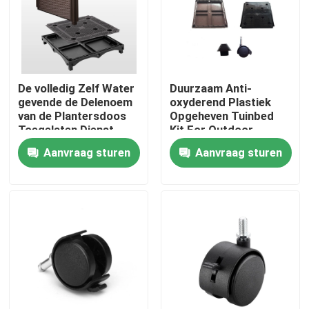
Fabrieksreis
Kwaliteitscontrole
De volledig Zelf Water
Duurzaam Anti-
gevende de Delenoem
oxyderend Plastiek
van de Plantersdoos
Opgeheven Tuinbed
Contacteer ons
Toegelaten Dienst
Kit For Outdoor
Decoration
Aanvraag sturen
Aanvraag sturen
nieuws
Alle Gevallen
Plastiek Opgeheven Plantersdozen
De plastic Doos van de Tuinplanter