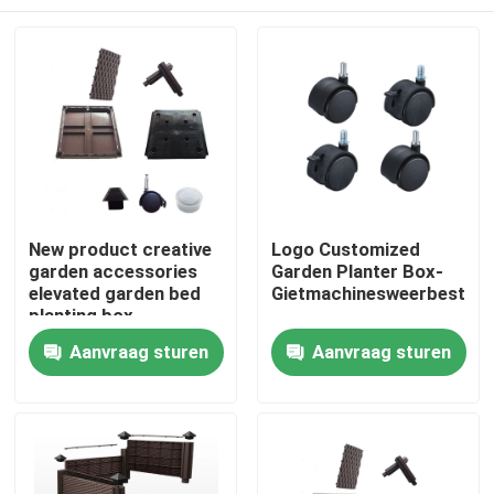
New product creative
Logo Customized
garden accessories
Garden Planter Box-
elevated garden bed
Gietmachinesweerbestend
planting box
accessories column
Thuis
Aanvraag sturen
Aanvraag sturen
legs
Producten
Over ons