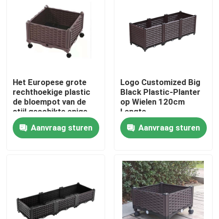
Producten
Plastiek Opgeheven Plantersdozen
Het Europese grote
Logo Customized Big
De plastic Doos van de Tuinplanter
rechthoekige plastic
Black Plastic-Planter
de bloempot van de
op Wielen 120cm
stijl geschikte enige
Lengte
Plastic Planter op Wielen
doos planten die
Aanvraag sturen
Aanvraag sturen
plantend doos
tuinieren
Plastiek Opgeheven Planters op Benen
Opgeheven Plastic Plantersdoos
De Toebehoren van de plantersdoos