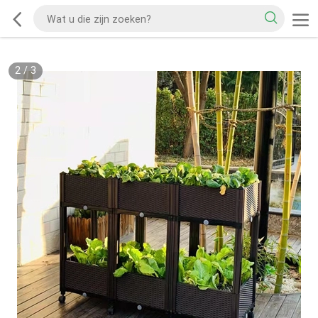
2
/
3