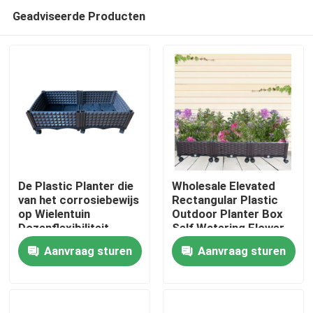
Geadviseerde Producten
De Plastic Planter die
Wholesale Elevated
van het corrosiebewijs
Rectangular Plastic
op Wielentuin
Outdoor Planter Box
Thuis
Dozenflexibiliteit
Self Watering Flower
planten
Vegetable Raised
Aanvraag sturen
Aanvraag sturen
Garden Bed
Over ons
Contacten